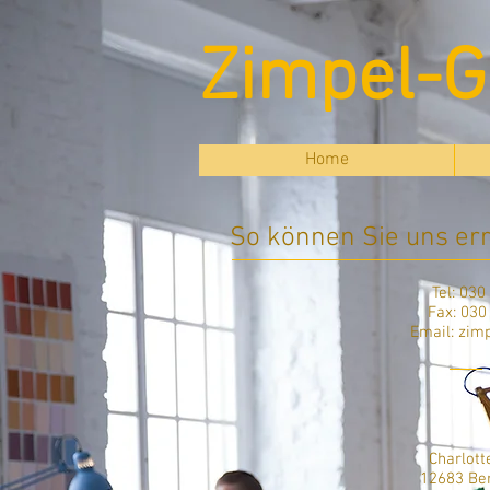
Zimpel-
Home
So können Sie uns er
Tel: 030 
Fax: 030 
Email:
zim
Charlott
12683 Ber