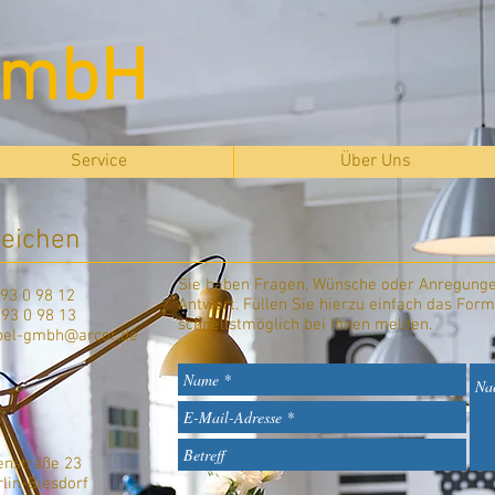
GmbH
Service
Über Uns
reichen
Sie haben Fragen, Wünsche oder Anregunge
93 0 98 12
Antwort. Füllen Sie hierzu einfach das For
93 0 98 13
schnellstmöglich bei Ihnen melden.
pel-gmbh@arcor.de
enstraße 23
lin-Biesdorf